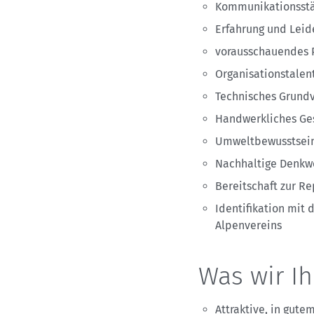
Kommunikationsstä
Erfahrung und Leid
vorausschauendes P
Organisationstalen
Technisches Grundv
Handwerkliches Ges
Umweltbewusstsein
Nachhaltige Denkwe
Bereitschaft zur R
Identifikation mit
Alpenvereins
Was wir Ih
Attraktive, in gute