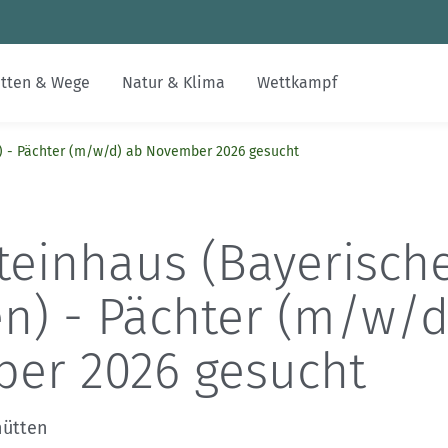
Zum Inhalt
Zur Footer-Navigation
tten & Wege
Natur & Klima
Wettkampf
) - Pächter (m/w/d) ab November 2026 gesucht
Jobs
Inklusion & Integration
Alpenvereinswege
Nachhaltiger Tourismus
Skimo
Gesucht-Gefunden
alpenvereinaktiv.com
Digitalisierung im DAV
Bildung
Kartographie
Erhalt unerschlossener Räume
FAQs
DAV-Felsinfo
teinhaus (Bayerisch
Kontakt
Leistungsbergsteigen
Naturschutzverfahren
Mediadaten
Notruf
n) - Pächter (m/w/d
DAVintern
Krisenintervention
er 2026 gesucht
Versicherungen
hütten