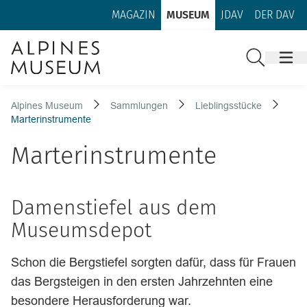
Zum Inhalt
Zur Footer-Navigation
MAGAZIN
MUSEUM
JDAV
DER DAV
Suche
Alpines Museum
Sammlungen
Lieblingsstücke
Marterinstrumente
Marterinstrumente
Damenstiefel aus dem
Museumsdepot
Schon die Bergstiefel sorgten dafür, dass für Frauen
das Bergsteigen in den ersten Jahrzehnten eine
besondere Herausforderung war.