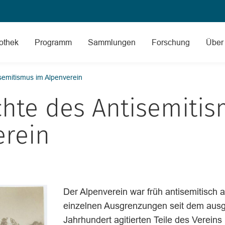
Zum Inhalt
Zur Footer-Navigation
iothek
Programm
Sammlungen
Forschung
Über
semitismus im Alpenverein
Barrierefreiheit
Rückblick
Benutzung und Service
Angebote für Gruppen und
Archiv
Vortragsreihe Die Alpen
Team
chte des Antisemiti
Schulklassen
Museumscafé und Shop
Bestand und Sammlungs­geschichte
Symposium Gipfelglück
Stellenangebote
erein
Presse
Der Alpenverein war früh antisemitisch 
einzelnen Ausgrenzungen seit dem aus
Jahrhundert agitierten Teile des Verein