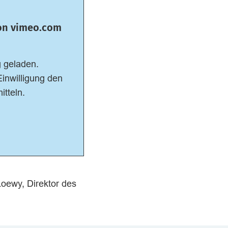
von vimeo.com
 geladen.
Einwilligung den
itteln.
oewy, Direktor des