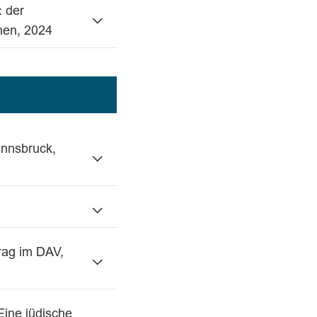
: der
hen, 2024
Innsbruck,
trag im DAV,
ine jüdische