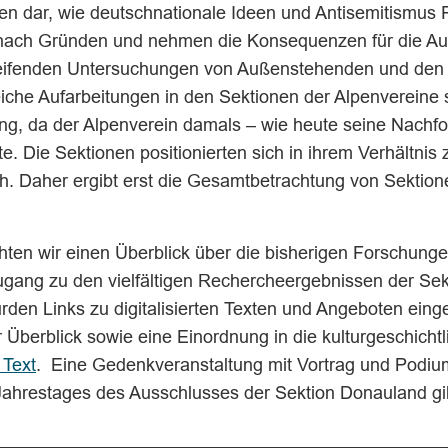
en dar, wie deutschnationale Ideen und Antisemitismus 
 nach Gründen und nehmen die Konsequenzen für die Au
reifenden Untersuchungen von Außenstehenden und den
eiche Aufarbeitungen in den Sektionen der Alpenvereine s
g, da der Alpenverein damals – wie heute seine Nachfo
tte. Die Sektionen positionierten sich in ihrem Verhältni
ch. Daher ergibt erst die Gesamtbetrachtung von Sektio
chten wir einen Überblick über die bisherigen Forschun
gang zu den vielfältigen Rechercheergebnissen der Sekt
rden Links zu digitalisierten Texten und Angeboten einge
berblick sowie eine Einordnung in die kulturgeschichtl
 Text
. Eine Gedenkveranstaltung mit Vortrag und Podiu
 Jahrestages des Ausschlusses der Sektion Donauland gib