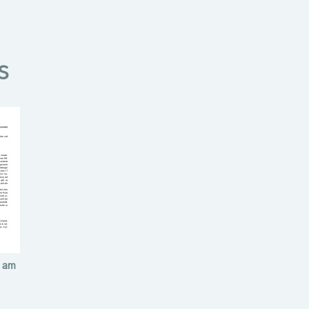
s
y am