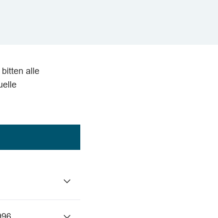
bitten alle
uelle
996.