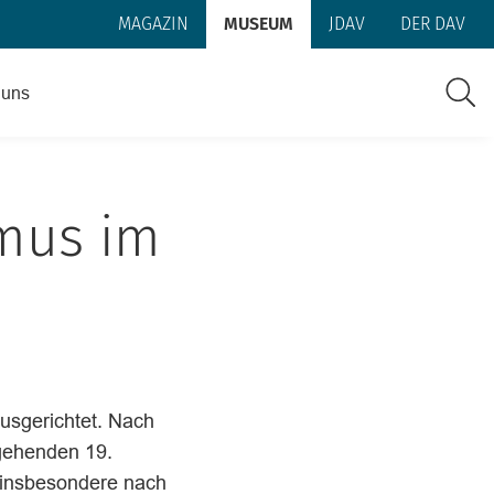
MAGAZIN
MUSEUM
JDAV
DER DAV
Such
 uns
smus im
ausgerichtet. Nach
gehenden 19.
s insbesondere nach