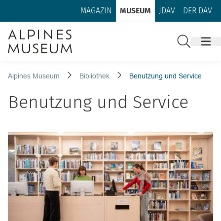
Zum Inhalt
Zur Footer-Navigation
MAGAZIN
MUSEUM
JDAV
DER DAV
Suche
Alpines Museum
Bibliothek
Benutzung und Service
Benutzung und Service