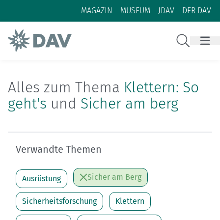
Zum Inhalt
Zur Footer-Navigation
MAGAZIN
MUSEUM
JDAV
DER DAV
Suche
Alles zum Thema
Klettern: So
geht's
und
Sicher am berg
Verwandte Themen
Sicher am Berg
Ausrüstung
Sicherheitsforschung
Klettern