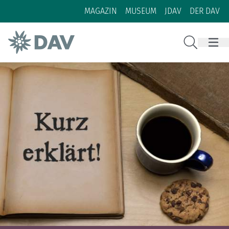
Zum Inhalt
Zur Footer-Navigation
MAGAZIN
MUSEUM
JDAV
DER DAV
Suche